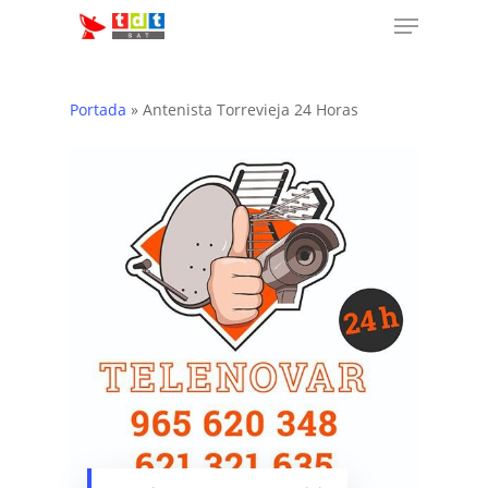
Menu
Skip
to
main
content
Portada
»
Antenista Torrevieja 24 Horas